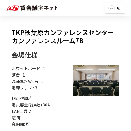
印刷
TKP秋葉原カンファレンスセンター
カンファレンスルーム7B
会場仕様
ホワイトボード
:
1
演台
:
1
高速無料Wi-Fi
:
1
電源タップ
:
3
個別空調:有

電気容量(総A数):30A

LAN口数:2

窓:有
