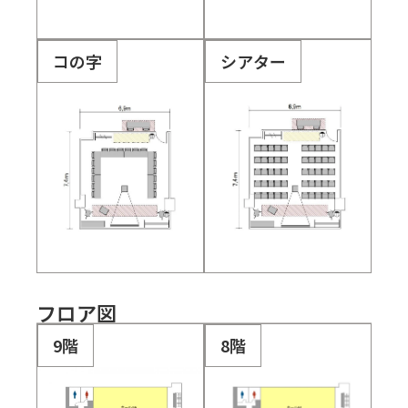
コの字
シアター
フロア図
9階
8階