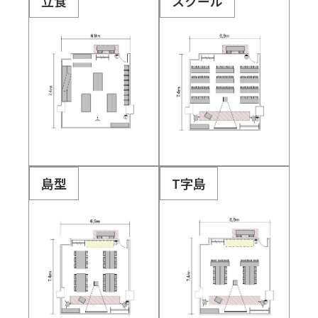
立食
スクール
島型
T字島