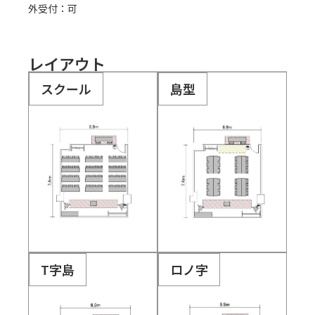
外受付：可
レイアウト
スクール
島型
T字島
ロノ字