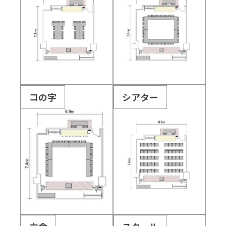
コの字
シアター