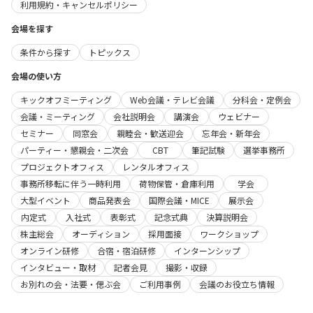
利用規約・キャンセルポリシー
会場を探す
条件から探す
トピックス
会場の使い方
キックオフミーティング
Web会議・テレビ会議
分科会・定例会
会議・ミーティング
会社説明会
講演会
ウェビナー
セミナー
同窓会
親睦会・歓送迎会
忘年会・新年会
パーティー・懇親会・二次会
CBT
筆記試験
選挙事務所
プロジェクトオフィス
レンタルオフィス
事務所移転に伴う一時利用
荷物保管・倉庫利用
学会
大型イベント
商品発表会
国際会議・MICE
展示会
内定式
入社式
表彰式
記念式典
決算説明会
株主総会
オーディション
採用面接
ワークショップ
オンライン研修
合宿・宿泊研修
インターンシップ
インタビュー・取材
記者会見
撮影・収録
お別れの会・法要・偲ぶ会
ご利用事例
会議のお役立ち情報