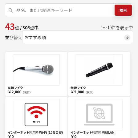
検索
43
点
/
305
点中
1
～
10
件を表示中
並び替え
有線マイク
無線マイク
￥2,000
￥5,000
（税抜）
（税抜）
インターネット利用料 Wi-Fi (10台目安)
インターネット利用料 有線LAN
￥0
￥0