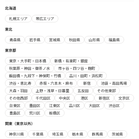
北海道
札幌エリア
帯広エリア
東北
青森県
岩手県
宮城県
秋田県
山形県
福島県
東京都
東京・大手町・日本橋
新橋・有楽町・銀座
秋葉原・神田・御茶ノ水
市ヶ谷・四ツ谷・麹町
飯田橋・九段下・神保町・竹橋
品川・田町・浜松町
渋谷・恵比寿
赤坂・六本木・麻布
新宿
池袋・高田馬場
大森・羽田
上野・浅草・日暮里
五反田
その他東部
その他西部
千代田区
中央区
港区
新宿区
文京区
台東区
墨田区
江東区
品川区
大田区
渋谷区
豊島区
荒川区
板橋区
関東（東京以外）
神奈川県
千葉県
埼玉県
栃木県
群馬県
茨城県