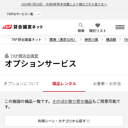
2026年7月30日
令和8年熊本地震により被災された皆さまへ
TKPのサービス一覧
検索
検討リスト
TKP貸会議室ネット
関東（東京以外）
神奈川県
横浜駅
T
TKP横浜会議室
オプションサービス
オプションについて
備品レンタル
お食事・お弁当
この施設の備品一覧です。
そのほか取り寄せ備品
もご用意可能で
す。
利用シーン・カテゴリから探す