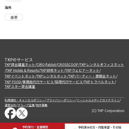
海外
香港
TKPのサービス
/
/
/
/
TKP貸会議室ネット
CIRQ
fabbit
CROSSCOOP
TKPレンタルオフィスネット
/
/
/
/
TKP Hotels & Resorts
TKP研修ネット
TKPウェビナーネット
/
/
/
TKPイベントネット
TKPレンタルネット
TKPパーティー・懇親会ネット
/
/
/
/
TKP FOOD
事務局代行サービス
採用代行サービス
TKPトラベルネット
TKPスター貸会議室
/
/
/
利用規約・キャンセルポリシー
プライバシーポリシー
ソーシャルメディアガイドライン
/
/
運営会社
グループ企業
物件募集
(C) TKP Corporation
予約受付・空室確認
予約済みの方・内覧希望・その他