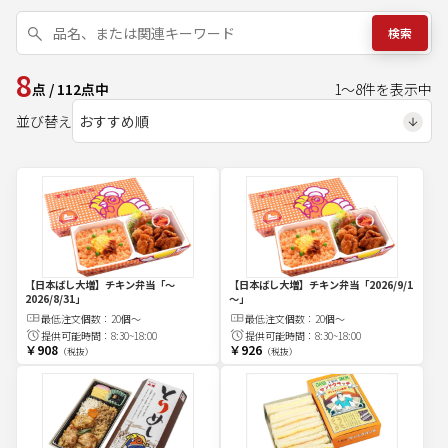
検索
8
点
/
112
点中
1
～
8
件を表示中
並び替え
【日本ばし大増】チキン弁当
「～
【日本ばし大増】チキン弁当
「2026/9/1
2026/8/31」
～」
最低注文
個
数：
20個～
最低注文
個
数：
20個～
提供可能時間：
8:30~18:00
提供可能時間：
8:30~18:00
￥908
￥926
（税抜）
（税抜）