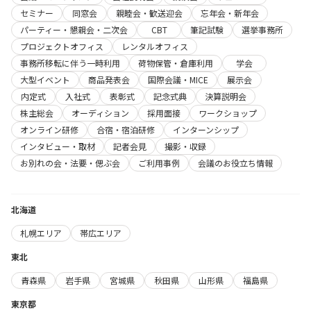
セミナー
同窓会
親睦会・歓送迎会
忘年会・新年会
パーティー・懇親会・二次会
CBT
筆記試験
選挙事務所
プロジェクトオフィス
レンタルオフィス
事務所移転に伴う一時利用
荷物保管・倉庫利用
学会
大型イベント
商品発表会
国際会議・MICE
展示会
内定式
入社式
表彰式
記念式典
決算説明会
株主総会
オーディション
採用面接
ワークショップ
オンライン研修
合宿・宿泊研修
インターンシップ
インタビュー・取材
記者会見
撮影・収録
お別れの会・法要・偲ぶ会
ご利用事例
会議のお役立ち情報
北海道
札幌エリア
帯広エリア
東北
青森県
岩手県
宮城県
秋田県
山形県
福島県
東京都