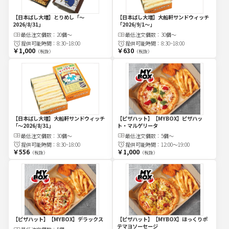
【日本ばし大増】とりめし
「～
【日本ばし大増】大船軒サンドウィッチ
2026/8/31」
「2026/9/1～」
最低注文
個
数：
20個～
最低注文
個
数：
30個～
提供可能時間：
8:30~18:00
提供可能時間：
8:30~18:00
￥1,000
￥630
（税抜）
（税抜）
【日本ばし大増】大船軒サンドウィッチ
【ピザハット】【MYBOX】ピザハッ
「～2026/8/31」
ト・マルゲリータ
最低注文
個
数：
30個～
最低注文
個
数：
5個～
提供可能時間：
8:30~18:00
提供可能時間：
12:00～19:00
￥556
￥1,000
（税抜）
（税抜）
【ピザハット】【MYBOX】デラックス
【ピザハット】【MYBOX】ほっくりポ
テマヨソーセージ