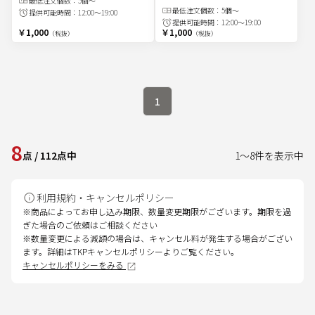
最低注文
個
数：
5個～
最低注文
個
数：
5個～
提供可能時間：
12:00～19:00
提供可能時間：
12:00～19:00
￥1,000
￥1,000
（税抜）
（税抜）
1
8
点
/
112
点中
1
～
8
件を表示中
利用規約・キャンセルポリシー
※商品によってお申し込み期限、数量変更期限がございます。期限を過
ぎた場合のご依頼はご相談ください
※数量変更による減額の場合は、キャンセル料が発生する場合がござい
ます。詳細はTKPキャンセルポリシーよりご覧ください。
キャンセルポリシーをみる