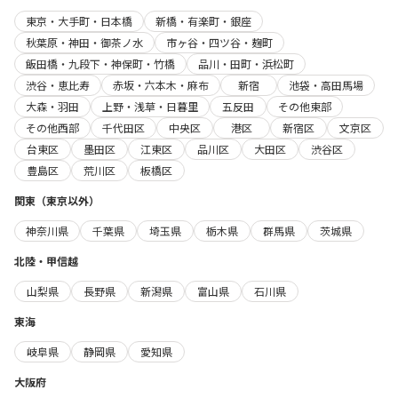
東京・大手町・日本橋
新橋・有楽町・銀座
秋葉原・神田・御茶ノ水
市ヶ谷・四ツ谷・麹町
飯田橋・九段下・神保町・竹橋
品川・田町・浜松町
渋谷・恵比寿
赤坂・六本木・麻布
新宿
池袋・高田馬場
大森・羽田
上野・浅草・日暮里
五反田
その他東部
その他西部
千代田区
中央区
港区
新宿区
文京区
台東区
墨田区
江東区
品川区
大田区
渋谷区
豊島区
荒川区
板橋区
関東（東京以外）
神奈川県
千葉県
埼玉県
栃木県
群馬県
茨城県
北陸・甲信越
山梨県
長野県
新潟県
富山県
石川県
東海
岐阜県
静岡県
愛知県
大阪府