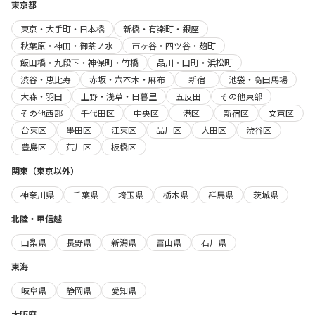
東京都
東京・大手町・日本橋
新橋・有楽町・銀座
秋葉原・神田・御茶ノ水
市ヶ谷・四ツ谷・麹町
飯田橋・九段下・神保町・竹橋
品川・田町・浜松町
渋谷・恵比寿
赤坂・六本木・麻布
新宿
池袋・高田馬場
大森・羽田
上野・浅草・日暮里
五反田
その他東部
その他西部
千代田区
中央区
港区
新宿区
文京区
台東区
墨田区
江東区
品川区
大田区
渋谷区
豊島区
荒川区
板橋区
関東（東京以外）
神奈川県
千葉県
埼玉県
栃木県
群馬県
茨城県
北陸・甲信越
山梨県
長野県
新潟県
富山県
石川県
東海
岐阜県
静岡県
愛知県
大阪府