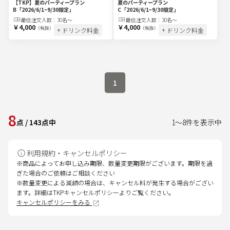
【TKP】夏のパーティープラン
夏のパーティープラン
B
「2026/6/1~9/30限定」
C
「2026/6/1~9/30限定」
最低注文
人
数：
30名〜
最低注文
人
数：
30名〜
￥4,000
￥4,000
（税抜）
（税抜）
+ ドリンク料金
+ ドリンク料金
1
8
点
/
143
点中
1
～
8
件を表示中
利用規約・キャンセルポリシー
※商品によってお申し込み期限、数量変更期限がございます。期限を過
ぎた場合のご依頼はご相談ください
※数量変更による減額の場合は、キャンセル料が発生する場合がござい
ます。詳細はTKPキャンセルポリシーよりご覧ください。
キャンセルポリシーをみる