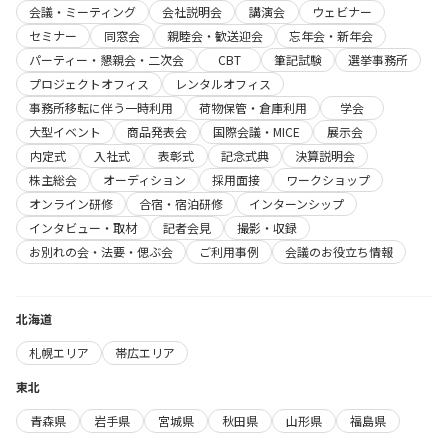
会議・ミーティング
会社説明会
講演会
ウェビナー
セミナー
同窓会
親睦会・歓送迎会
忘年会・新年会
パーティー・懇親会・二次会
CBT
筆記試験
選挙事務所
プロジェクトオフィス
レンタルオフィス
事務所移転に伴う一時利用
荷物保管・倉庫利用
学会
大型イベント
商品発表会
国際会議・MICE
展示会
内定式
入社式
表彰式
記念式典
決算説明会
株主総会
オーディション
採用面接
ワークショップ
オンライン研修
合宿・宿泊研修
インターンシップ
インタビュー・取材
記者会見
撮影・収録
お別れの会・法要・偲ぶ会
ご利用事例
会議のお役立ち情報
北海道
札幌エリア
帯広エリア
東北
青森県
岩手県
宮城県
秋田県
山形県
福島県