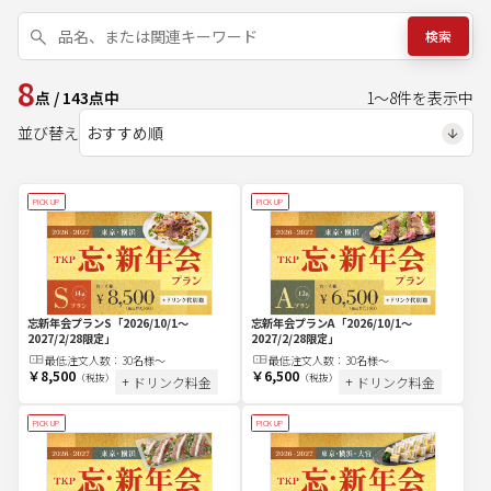
検索
8
点
/
143
点中
1
～
8
件を表示中
並び替え
PICK UP
PICK UP
忘新年会プランS
「2026/10/1～
忘新年会プランA
「2026/10/1～
2027/2/28限定」
2027/2/28限定」
最低注文
人
数：
30名様～
最低注文
人
数：
30名様～
￥8,500
￥6,500
（税抜）
（税抜）
+ ドリンク料金
+ ドリンク料金
PICK UP
PICK UP