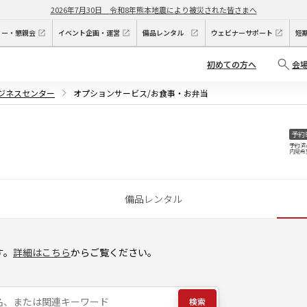
2026年7月30日
令和8年熊本地震により被災された皆さまへ
ィー・懇親会
イベント企画・運営
備品レンタル
ウェビナーサポート
短
初めての方へ
会
ビジネスセンター
オプションサービス/お食事・お弁当
予約
予約済
内見希
備品レンタル
す。
詳細はこちら
からご覧ください。
検索