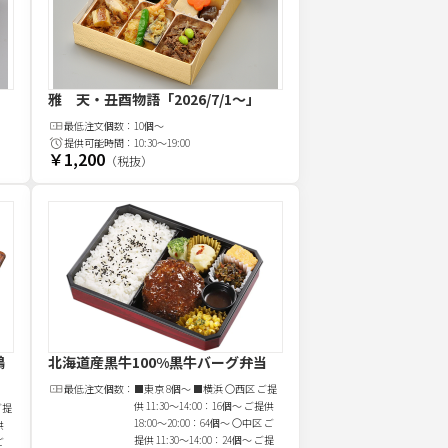
雅 天・丑酉物語
「2026/7/1～」
最低注文
個
数：
10個～
提供可能時間：
10:30～19:00
￥1,200
（税抜）
鶏
北海道産黒牛100%黒牛バーグ弁当
最低注文
個
数：
■東京 8個～ ■横浜 〇西区 ご提
供 11:30～14:00：16個～ ご提供
ご提
18:00～20:00：64個～ 〇中区 ご
供
提供 11:30～14:00：24個～ ご提
ご