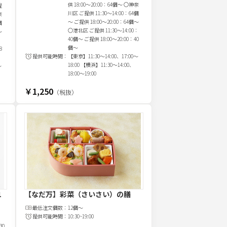
供 18:00～20:00：64個～ 〇神奈
提
川区 ご提供 11:30～14:00：64個
奈
～ ご提供 18:00～20:00：64個～
個
〇港北区 ご提供 11:30～14:00：
～
40個～ ご提供 18:00～20:00：40
：
個～
8
提供可能時間：
【東京】11:30～14:00、17:00～
18:00 【横浜】11:30～14:00、
～
18:00～19:00
￥1,250
（税抜）
1
【なだ万】彩菜（さいさい）の膳
最低注文
個
数：
12個～
提供可能時間：
10:30~19:00
30