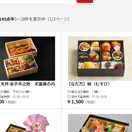
143
点中
1
～
18
件を表示中
（
1
/
3
ページ）
 天丼 金子半之助 天重幕の内
【なだ万】結（むすび）
注文
個
数：
平日のみ5個～
最低注文
個
数：
14個～
可能時間：
10:30～18:00
提供可能時間：
10:30~19:00
00
￥1,500
（税抜）
（税抜）