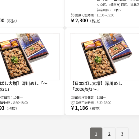
文京区、(横浜市) 西区、港北
神奈川区：14個～
提供可能時間：
11:30～19:00
00
￥2,300
（税抜）
（税抜）
ばし大増】深川めし
「～
【日本ばし大増】深川めし
8/31」
「2026/9/1～」
注文
個
数：
15個～
最低注文
個
数：
15個～
可能時間：
8:30~18:00
提供可能時間：
8:30~18:00
93
￥1,186
（税抜）
（税抜）
1
2
3