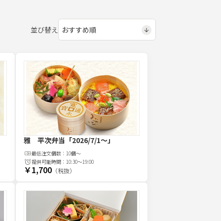
並び替え
雅 平次弁当
「2026/7/1～」
最低注文
個
数：
10個～
提供可能時間：
10:30～19:00
￥1,700
（税抜）