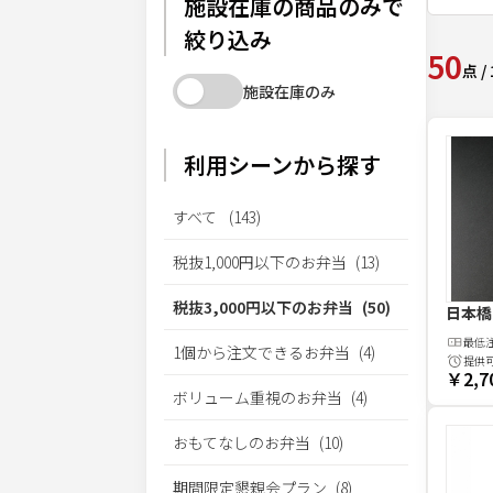
施設在庫の商品のみで
絞り込み
50
点
/
施設在庫のみ
利用シーンから探す
すべて
(
143
)
税抜1,000円以下のお弁当
(
13
)
税抜3,000円以下のお弁当
(
50
)
日本橋
最低
1個から注文できるお弁当
(
4
)
提供
￥2,7
ボリューム重視のお弁当
(
4
)
おもてなしのお弁当
(
10
)
期間限定懇親会プラン
(
8
)