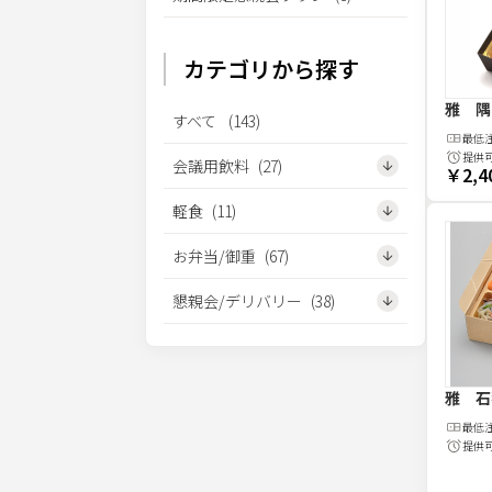
カテゴリから探す
雅 隅
すべて
(
143
)
最低
提供
会議用飲料
(
27
)
￥2,4
軽食
(
11
)
お弁当/御重
(
67
)
懇親会/デリバリー
(
38
)
雅 石
最低
提供