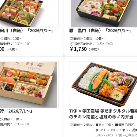
田川（白飯）
「2026/7/1～」
雅 黒門（白飯）
「2026/7/1～」
注文
個
数：
10個～
最低注文
個
数：
10個～
可能時間：
10:30～19:00
提供可能時間：
10:30～19:00
00
￥1,750
（税抜）
（税抜）
狩
「2026/7/1～」
TKP×塚田農場 塚だまタルタル若
のチキン南蛮と塩鮭の幕ノ内弁当
注文
個
数：
10個～
可能時間：
10:30～19:00
最低注文
個
数：
■東京 10個～ ■横浜 〇西区 
供 11:30～14:00：20個～ ご提
18:00～20:00：77個～ 〇中区 