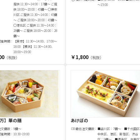
提供 11:30～14:00：17個～ ご提
～15:00
供 18:00～20:00：45個～ 〇神奈
川区 ご提供 11:30～14:00：45個
～ ご提供 18:00～20:00：45個～
〇港北区 ご提供 11:30～14:00：
28個～ ご提供 18:00～20:00：28
個～
可能時間：
【東京】11:30～14:00、17:00～
18:00 【横浜】11:30～14:00、
18:00～19:00
00
￥1,800
（税抜）
（税抜）
万】華の膳
あけぼの
注文
個
数：
9個～
最低注文
個
数：
■品川区：7個～ ■千代田区
可能時間：
10:30~19:00
中央区、港区、新宿区、渋谷
区：9個～ ■豊島区、台東区