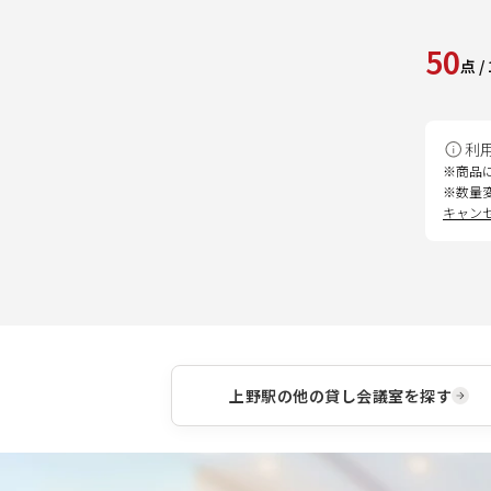
50
点
/
利
※商品
※数量
キャン
上野駅
の他の貸し会議室を探す