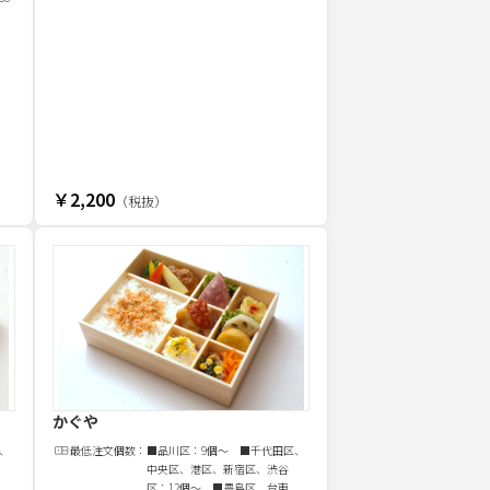
￥2,200
（税抜）
かぐや
、
最低注文
個
数：
■品川区：9個～ ■千代田区、
中央区、港区、新宿区、渋谷
、
区：12個～ ■豊島区、台東