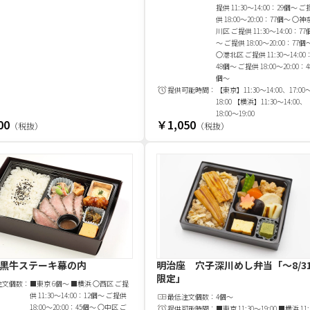
提供 11:30～14:00：29個～ ご
供 18:00～20:00：77個～ 〇神
川区 ご提供 11:30～14:00：77
～ ご提供 18:00～20:00：77個
〇港北区 ご提供 11:30～14:00
48個～ ご提供 18:00～20:00：4
個～
提供可能時間：
【東京】11:30～14:00、17:00
18:00 【横浜】11:30～14:00、
18:00～19:00
00
￥1,050
（税抜）
（税抜）
黒牛ステーキ幕の内
明治座 穴子深川めし弁当
「～8/3
限定」
注文
個
数：
■東京 6個～ ■横浜 〇西区 ご提
供 11:30～14:00：12個～ ご提供
最低注文
個
数：
4個～
18:00～20:00：45個～ 〇中区 ご
提供可能時間：
■東京 11:30～19:00 ■横浜 11: