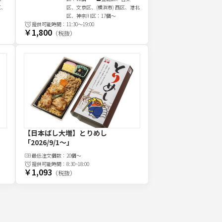
区、
区、文京区、(横浜市) 西区、港北
区、神奈川区：17個～
提供可能時間：
11:30～19:00
￥1,800
（税抜）
【日本ばし大増】とりめし
「2026/9/1～」
最低注文
個
数：
20個～
提供可能時間：
8:30~18:00
￥1,093
（税抜）