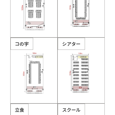
コの字
シアター
立食
スクール