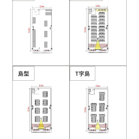
島型
T字島