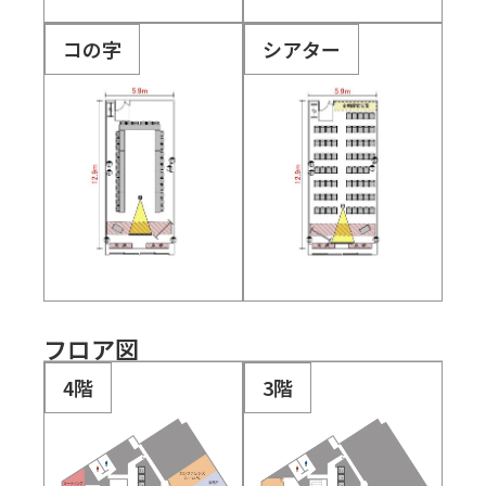
コの字
シアター
フロア図
4階
3階