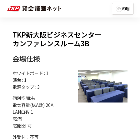
印刷
TKP新大阪ビジネスセンター
カンファレンスルーム3B
会場仕様
ホワイトボード
:
1
演台
:
1
電源タップ
:
3
個別空調:有

電気容量(総A数):20A

LAN口数:1

窓:有

外受付：不可