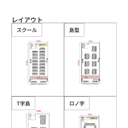
レイアウト
スクール
島型
T字島
ロノ字