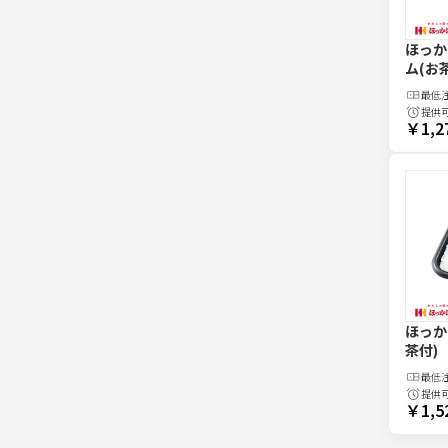
ほっか
ム(お
最低
提供
￥1,2
ほっか
茶付)
最低
提供
￥1,5