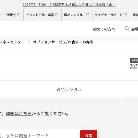
2026年7月30日
令和8年熊本地震により被災された皆さまへ
ィー・懇親会
イベント企画・運営
備品レンタル
ウェビナーサポート
短
初めての方へ
会
ビジネスセンター
オプションサービス/お食事・お弁当
予約
予約済
内見希
備品レンタル
す。
詳細はこちら
からご覧ください。
検索