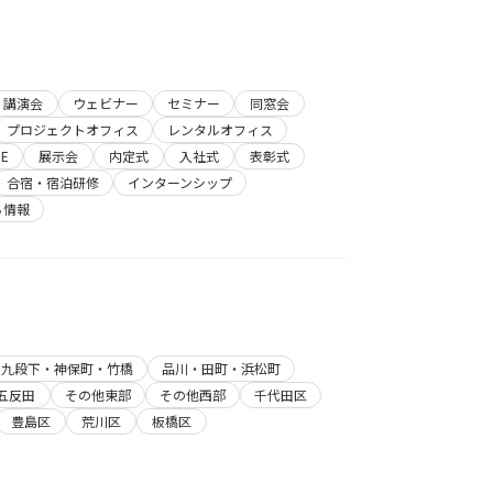
講演会
ウェビナー
セミナー
同窓会
プロジェクトオフィス
レンタルオフィス
E
展示会
内定式
入社式
表彰式
合宿・宿泊研修
インターンシップ
ち情報
・九段下・神保町・竹橋
品川・田町・浜松町
五反田
その他東部
その他西部
千代田区
豊島区
荒川区
板橋区