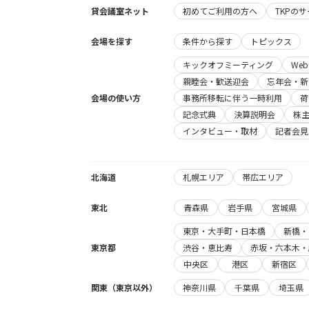
貸会議室ネット
初めてご利用の方へ
TKPの
会場を探す
条件から探す
トピックス
キックオフミーティング
We
親睦会・歓送迎会
忘年会・新
会場の使い方
事務所移転に伴う一時利用
荷
記念式典
決算説明会
株
インタビュー・取材
記者会見
北海道
札幌エリア
帯広エリア
東北
青森県
岩手県
宮城県
東京・大手町・日本橋
新橋・
東京都
渋谷・恵比寿
赤坂・六本木・
中央区
港区
新宿区
関東（東京以外）
神奈川県
千葉県
埼玉県