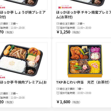
ほっか亭 しょうが焼プレミア
ほっかほっか亭 チキン南蛮プレミ
茶付)
ム(お茶付)
注文
個
数：
20個～
最低注文
個
数：
20個～
可能時間：
11:00～20:00
提供可能時間：
11:00～20:00
70
￥1,250
（税抜）
（税抜）
ほっか亭 牛焼肉プレミアム(お
TKPあじわい弁当 光芒（お茶付
最低注文
個
数：
5個～
提供可能時間：
10:00～19:00
注文
個
数：
20個～
可能時間：
11:00～20:00
20
￥1,600
（税抜）
（税抜）