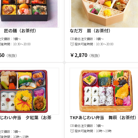
 匠の膳（お茶付）
なだ万 扇（お茶付）
注文
個
数：
9個～
最低注文
個
数：
8個～
可能時間：
10:30～20:00
提供可能時間：
10:30～20:00
50
￥2,870
（税抜）
（税抜）
あじわい弁当 夕紅葉（お茶
TKPあじわい弁当 舞萩（お茶付
最低注文
個
数：
5個～
提供可能時間：
10時～19時
注文
個
数：
5個～
可能時間：
10時～19時