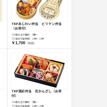
TKPあじわい弁当 ビリケン弁当
（お茶付）
最低注文
個
数：
5個～
提供可能時間：
10時～19時
￥1,700
（税抜）
）
TKP満彩弁当 花かんざし（お茶
付）
最低注文
個
数：
5個～
提供可能時間：
10時～20時