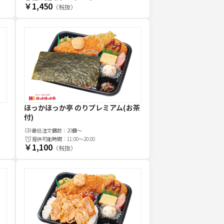
￥1,450
（税抜）
ほっかほっか亭 のりプレミアム(お茶
付)
最低注文
個
数：
20個～
提供可能時間：
11:00～20:00
￥1,100
（税抜）