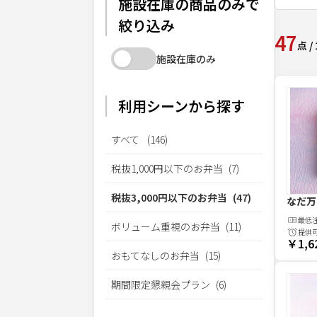
施設在庫の商品のみで
絞り込み
47
点
/
施設在庫のみ
利用シーンから探す
すべて
(
146
)
税抜1,000円以下のお弁当
(
7
)
税抜3,000円以下のお弁当
(
47
)
なだ万
最低
ボリューム重視のお弁当
(
11
)
提供
￥1,6
おもてなしのお弁当
(
15
)
期間限定懇親会プラン
(
6
)