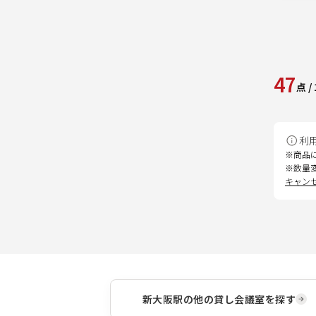
47
点
/
利
※商品
※数量
キャン
新大阪駅
の他の貸し会議室を探す