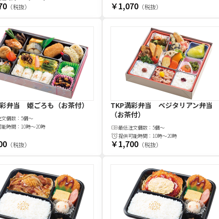
70
￥1,070
（税抜）
（税抜）
満彩弁当 姫ごろも（お茶付）
TKP満彩弁当 ベジタリアン弁当
（お茶付）
注文
個
数：
5個～
可能時間：
10時～20時
最低注文
個
数：
5個～
提供可能時間：
10時～20時
00
￥1,700
（税抜）
（税抜）