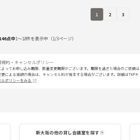
1
2
3
146
点中
1
～
18
件を表示中
（
1
/
3
ページ）
用規約・キャンセルポリシー
によってお申し込み期限、数量変更期限がございます。期限を過ぎた場合のご依頼は
変更による減額の場合は、キャンセル料が発生する場合がございます。詳細はTKP
セルポリシーをみる
新大阪
の他の貸し会議室を探す