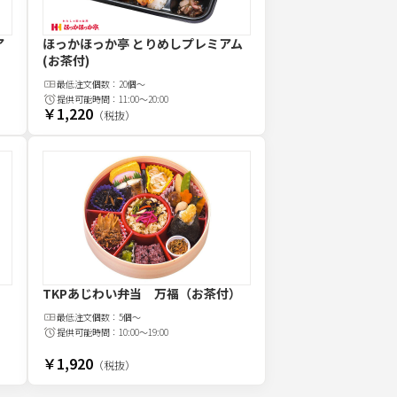
ア
ほっかほっか亭 とりめしプレミアム
(お茶付)
最低注文
個
数：
20個～
提供可能時間：
11:00～20:00
￥1,220
（税抜）
）
TKPあじわい弁当 万福（お茶付）
最低注文
個
数：
5個～
提供可能時間：
10:00～19:00
￥1,920
（税抜）