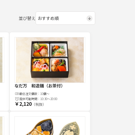
並び替え
なだ万 和遊膳（お茶付）
最低注文
個
数：
10個～
提供可能時間：
10:30～20:00
￥2,120
（税抜）