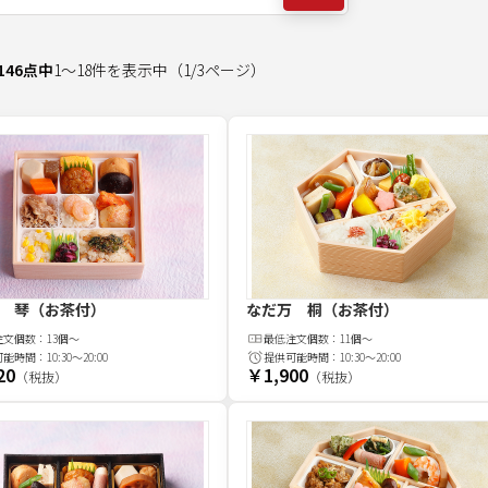
146
点中
1
～
18
件を表示中
（
1
/
3
ページ）
 琴（お茶付）
なだ万 桐（お茶付）
注文
個
数：
13個～
最低注文
個
数：
11個～
可能時間：
10:30～20:00
提供可能時間：
10:30～20:00
20
￥1,900
（税抜）
（税抜）