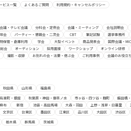
サービス一覧
よくあるご質問
利用規約・キャンセルポリシー
b会議・テレビ会議
分科会・定例会
会議・ミーティング
会社説明会
年会
パーティー・懇親会・二次会
CBT
筆記試験
選挙事務所
物保管・倉庫利用
学会
大型イベント
商品発表会
国際会議・MIC
主総会
オーディション
採用面接
ワークショップ
オンライン研修
撮影・収録
お別れの会・法要・偲ぶ会
ご利用事例
会議のお役立
秋田県
山形県
福島県
有楽町・銀座
秋葉原・神田・御茶ノ水
市ヶ谷・四ツ谷・麹町
飯田橋
麻布
新宿
池袋・高田馬場
大森・羽田
上野・浅草・日暮里
文京区
台東区
墨田区
江東区
品川区
大田区
渋谷区
栃木県
群馬県
茨城県