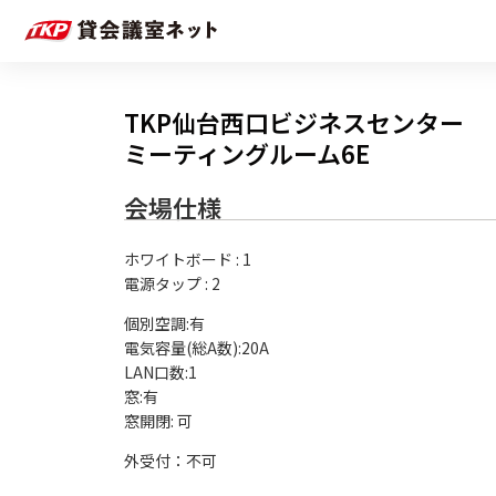
TKP仙台西口ビジネスセンター
ミーティングルーム6E
会場仕様
ホワイトボード
:
1
電源タップ
:
2
個別空調:有

電気容量(総A数):20A

LAN口数:1

窓:有

外受付：不可