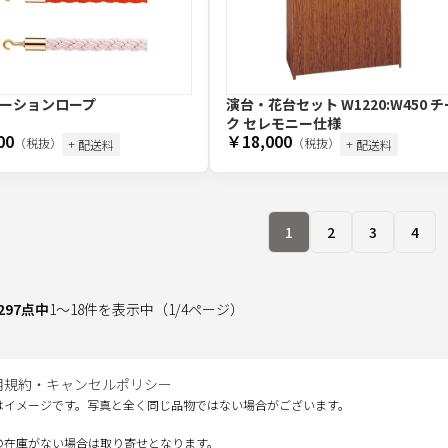
ーションロープ
演台・花台セット W1220:W450 チ
ク セレモニー仕様
00
￥18,000
（税抜）
（税抜）
+ 配送料
+ 配送料
1
2
3
4
297
点中
1
～
18
件を表示中
（
1
/
4
ページ）
用規約・キャンセルポリシー
はイメージです。写真と全く同じ品物ではない場合がございます。
の在庫がない場合は取り寄せとなります。