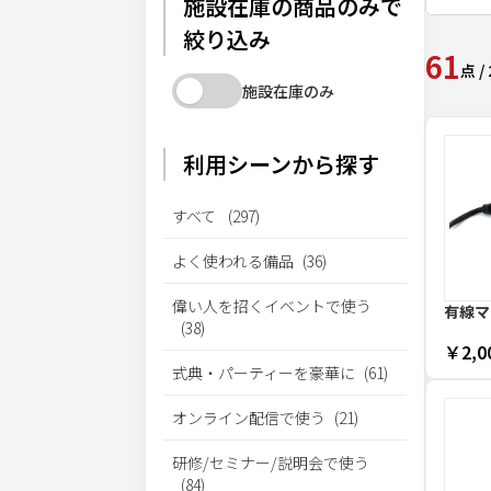
施設在庫の商品のみで
絞り込み
61
点
/
施設在庫のみ
利用シーンから探す
すべて
(
297
)
よく使われる備品
(
36
)
偉い人を招くイベントで使う
有線マ
(
38
)
￥2,0
式典・パーティーを豪華に
(
61
)
オンライン配信で使う
(
21
)
研修/セミナー/説明会で使う
(
84
)