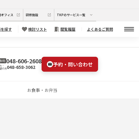
期オフィス
研修施設
TKPのサービス一覧
場を探す
検討リスト
閲覧履歴
よくあるご質問
048-606-2608
専用
予約・問い合わせ
048-658-3062
み・
望の方
お食事・お弁当