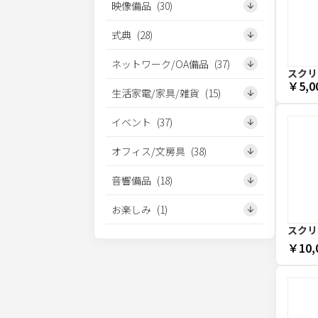
映像備品
(
30
)
式典
(
28
)
ネットワーク/OA備品
(
37
)
スクリー
￥5,0
生活家電/家具/雑貨
(
15
)
イベント
(
37
)
オフィス/文房具
(
38
)
音響備品
(
18
)
お楽しみ
(
1
)
スクリー
￥10,