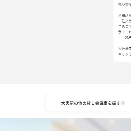
取り寄
※税込
ご注文
予めご
例：コ
28
※数量
キャン
大宮駅
の他の貸し会議室を探す