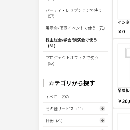
パーティ・レセプションで使う
(
57
)
インタ
展示会/販促イベントで使う
(
71
)
￥0
株主総会/学会/講演会で使う
(
61
)
プロジェクトオフィスで使う
(
58
)
カテゴリから探す
吊看板 
すべて
(
297
)
￥30,
その他サービス
(
11
)
什器
(
82
)