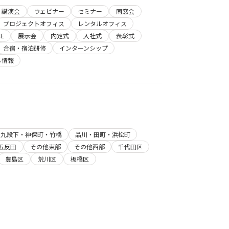
講演会
ウェビナー
セミナー
同窓会
プロジェクトオフィス
レンタルオフィス
E
展示会
内定式
入社式
表彰式
合宿・宿泊研修
インターンシップ
ち情報
・九段下・神保町・竹橋
品川・田町・浜松町
五反田
その他東部
その他西部
千代田区
豊島区
荒川区
板橋区