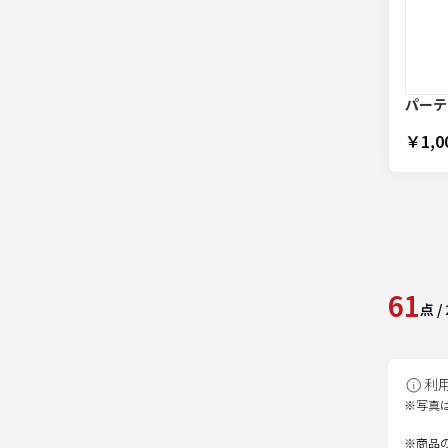
パーテ
￥1,0
61
点
/
利
※写真
※商品