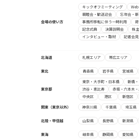
キックオフミーティング
We
親睦会・歓送迎会
忘年会・新
会場の使い方
事務所移転に伴う一時利用
荷
記念式典
決算説明会
株
インタビュー・取材
記者会見
北海道
札幌エリア
帯広エリア
東北
青森県
岩手県
宮城県
東京・大手町・日本橋
新橋・
東京都
渋谷・恵比寿
赤坂・六本木・
中央区
港区
新宿区
関東（東京以外）
神奈川県
千葉県
埼玉県
北陸・甲信越
山梨県
長野県
新潟県
東海
岐阜県
静岡県
愛知県