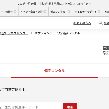
2026年7月30日
令和8年熊本地震により被災された皆さまへ
ィー・懇親会
イベント企画・運営
備品レンタル
ウェビナーサポート
短
初めての方へ
会
P大宮ビジネスセンター
オプションサービス/備品レンタル
予約
予約済
内見希
備品レンタル
もご用意可能です。
検索