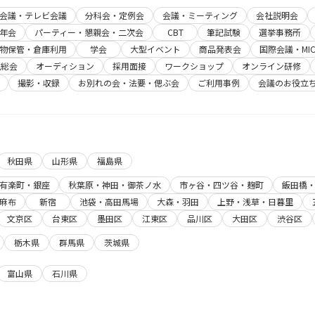
b会議・テレビ会議
分科会・定例会
会議・ミーティング
会社説明会
年会
パーティー・懇親会・二次会
CBT
筆記試験
選挙事務所
物保管・倉庫利用
学会
大型イベント
商品発表会
国際会議・MIC
主総会
オーディション
採用面接
ワークショップ
オンライン研修
撮影・収録
お別れの会・法要・偲ぶ会
ご利用事例
会議のお役立
秋田県
山形県
福島県
有楽町・銀座
秋葉原・神田・御茶ノ水
市ヶ谷・四ツ谷・麹町
飯田橋
麻布
新宿
池袋・高田馬場
大森・羽田
上野・浅草・日暮里
文京区
台東区
墨田区
江東区
品川区
大田区
渋谷区
栃木県
群馬県
茨城県
富山県
石川県