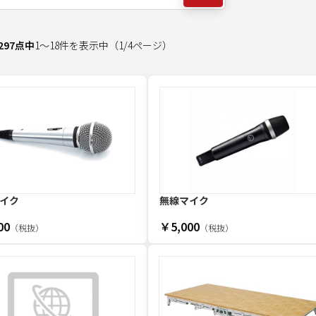
297
点中
1
～
18
件を表示中
（
1
/
4
ページ）
イク
無線マイク
00
￥5,000
（税抜）
（税抜）