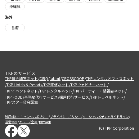
沖縄県
海外
香港
TKPのサービス
/
/
/
/
TKP貸会議室ネット
CIRQ
fabbit
CROSSCOOP
TKPレンタルオフィスネット
/
/
/
/
TKP Hotels & Resorts
TKP研修ネット
TKPウェビナーネット
/
/
/
TKPイベントネット
TKPレンタルネット
TKPパーティー・懇親会ネット
/
/
/
/
TKP FOOD
事務局代行サービス
採用代行サービス
TKPトラベルネット
TKPスター貸会議室
/
/
/
利用規約・キャンセルポリシー
プライバシーポリシー
ソーシャルメディアガイドライン
/
/
運営会社
グループ企業
物件募集
(C) TKP Corporation