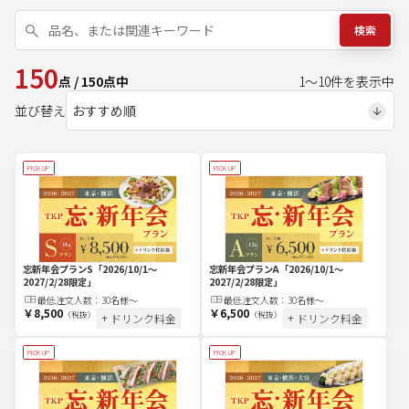
検索
150
点
/
150
点中
1
～
10
件を表示中
並び替え
PICK UP
PICK UP
忘新年会プランS
「2026/10/1～
忘新年会プランA
「2026/10/1～
2027/2/28限定」
2027/2/28限定」
最低注文
人
数：
30名様～
最低注文
人
数：
30名様～
￥8,500
￥6,500
（税抜）
（税抜）
+ ドリンク料金
+ ドリンク料金
PICK UP
PICK UP