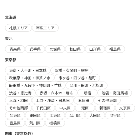
北海道
札幌エリア
帯広エリア
東北
青森県
岩手県
宮城県
秋田県
山形県
福島県
東京都
東京・大手町・日本橋
新橋・有楽町・銀座
秋葉原・神田・御茶ノ水
市ヶ谷・四ツ谷・麹町
飯田橋・九段下・神保町・竹橋
品川・田町・浜松町
渋谷・恵比寿
赤坂・六本木・麻布
新宿
池袋・高田馬場
大森・羽田
上野・浅草・日暮里
五反田
その他東部
その他西部
千代田区
中央区
港区
新宿区
文京区
台東区
墨田区
江東区
品川区
大田区
渋谷区
豊島区
荒川区
板橋区
関東（東京以外）