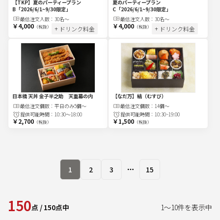
【TKP】夏のパーティープラン
夏のパーティープラン
B
「2026/6/1~9/30限定」
C
「2026/6/1~9/30限定」
最低注文
人
数：
30名〜
最低注文
人
数：
30名〜
￥4,000
￥4,000
（税抜）
（税抜）
+ ドリンク料金
+ ドリンク料金
日本橋 天丼 金子半之助 天重幕の内
【なだ万】結（むすび）
最低注文
個
数：
平日のみ5個～
最低注文
個
数：
14個～
提供可能時間：
10:30～18:00
提供可能時間：
10:30~19:00
￥2,700
￥1,500
（税抜）
（税抜）
1
2
3
15
More pages
150
点
/
150
点中
1
～
10
件を表示中