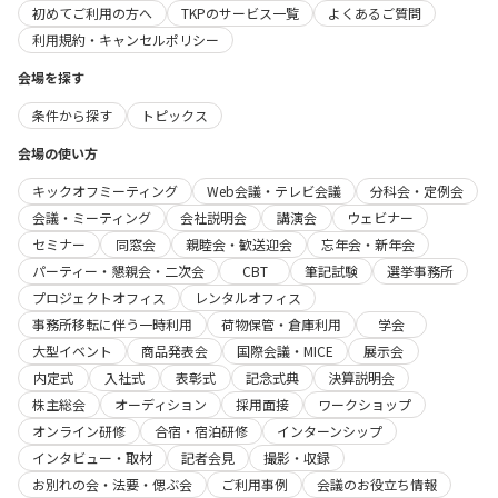
初めてご利用の方へ
TKPのサービス一覧
よくあるご質問
利用規約・キャンセルポリシー
会場を探す
条件から探す
トピックス
会場の使い方
キックオフミーティング
Web会議・テレビ会議
分科会・定例会
会議・ミーティング
会社説明会
講演会
ウェビナー
セミナー
同窓会
親睦会・歓送迎会
忘年会・新年会
パーティー・懇親会・二次会
CBT
筆記試験
選挙事務所
プロジェクトオフィス
レンタルオフィス
事務所移転に伴う一時利用
荷物保管・倉庫利用
学会
大型イベント
商品発表会
国際会議・MICE
展示会
内定式
入社式
表彰式
記念式典
決算説明会
株主総会
オーディション
採用面接
ワークショップ
オンライン研修
合宿・宿泊研修
インターンシップ
インタビュー・取材
記者会見
撮影・収録
お別れの会・法要・偲ぶ会
ご利用事例
会議のお役立ち情報